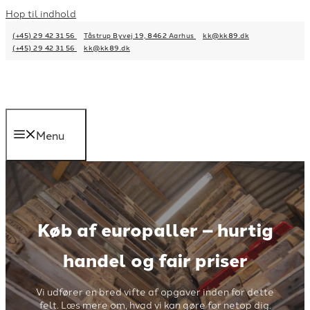
Hop til indhold
(+45) 29 42 31 56
Tåstrup Byvej 19, 8462 Aarhus
kk@kk89.dk
(+45) 29 42 31 56
kk@kk89.dk
Menu
Køb af europaller – hurtig
handel og fair priser
Vi udfører en bred vifte af opgaver inden for dette
felt. Læs mere om, hvad vi kan gøre for netop dig.