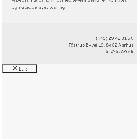
og skræddersyet løsning.
(+45) 29 42 31 56
Tåstrup Byvej 19, 8462 Aarhus
kk@kk89.dk
Luk