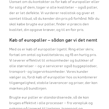
Uanset om du kontakter os for køb af europaller eller
for salg af dem, tager vi alle kvaliteter – også paller,
der er let defekte. Vi vurderer realistisk og giver et
samlet tilbud, så du kender din pris på forhånd. Når du
skal købe brugte eur paller, finder vi præcis den
kvalitet, din opgave kræver, og til en fair pris.
Køb af europaller – sådan gør vi det nemt
Med os er køb af europaller ligetil: Ring eller skriv,
fortæl om antal og kvalitetskrav, og få en hurtig pris.
Vi leverer effektivt til virksomheder og butikker af
alle størrelser – og vi servicerer også byggepladser,
transport- og lagervirksomheder. Vores kunder
vælger os, fordi køb af europaller hos os kombinerer
tilgængelighed, stabile leverancer og priser, der kan
mærkes på bundlinjen.
Brugte eur paller er standardiserede, så de kan
bruges effektivt i alle processer – fra varepluk og
pakning på lageret til lastning, transport og