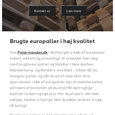
Kontakt os
Læs mere
Brugte europaller i høj kvalitet
Hos
Palle-manden.dk
i Aarhus gør vi køb af europaller
enkelt, sikkert og prisvenligt. Vi arbejder hver dag
med brugte eur paller og handler i hele Aarhus-,
Skanderborg- og Randers-området – både når du
mangler paller, og når du vil af med dem. Vi er
specialister i køb af europaller og i at matche behov
på tværs af brancher, så du altid får den rigtige
kvalitet til den rigtige pris. Har du et parti, der skal
sælges, henter vi hurtigt; skal du købe, leverer vi lige
så hurtigt.
Brugte eur paller er det oplagte valg, når du vil